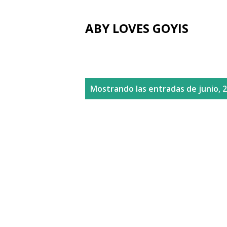
ABY LOVES GOYIS
E
Mostrando las entradas de junio, 
n
t
r
a
d
a
s